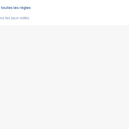
 toutes les règles
s les jeux vidéo
us choquant de Rockstar ? - Le scandale BULLY
e plus moche de Steam
du RÊVE tourne au CAUCHEMAR
pendant 8 heures
it… à tort
umiliés par un jeu vidéo
ire - Final Fantasy 8
ti un empire - Age of Empires
story DOFUS
tard, il crée l'un des pires jeux de tous les temps, MindsEye.