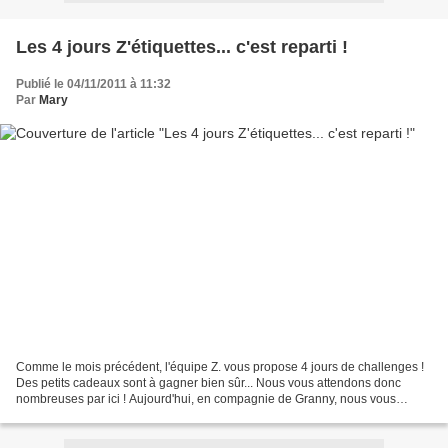
Les 4 jours Z'étiquettes... c'est reparti !
Publié le 04/11/2011 à 11:32
Par
Mary
Comme le mois précédent, l'équipe Z. vous propose 4 jours de challenges !
Des petits cadeaux sont à gagner bien sûr... Nous vous attendons donc
nombreuses par ici ! Aujourd'hui, en compagnie de Granny, nous vous
proposons de suivre un sketch de Marlène....