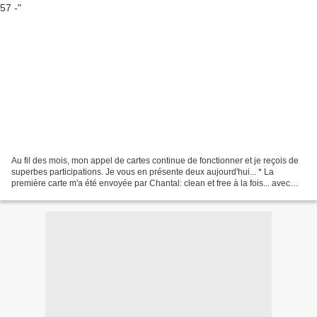
Au fil des mois, mon appel de cartes continue de fonctionner et je reçois de
superbes participations. Je vous en présente deux aujourd'hui... * La
première carte m'a été envoyée par Chantal: clean et free à la fois... avec
des couleurs que j'aime beaucoup...