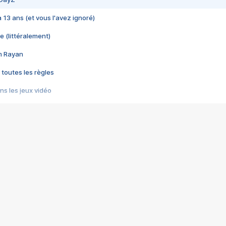
 a 13 ans (et vous l'avez ignoré)
e (littéralement)
im Rayan
 toutes les règles
s les jeux vidéo
us choquant de Rockstar ? - Le scandale BULLY
e plus moche de Steam
du RÊVE tourne au CAUCHEMAR
pendant 8 heures
it… à tort
umiliés par un jeu vidéo
ire - Final Fantasy 8