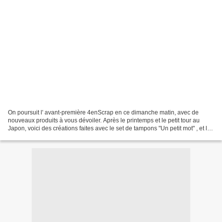
On poursuit l' avant-première 4enScrap en ce dimanche matin, avec de
nouveaux produits à vous dévoiler. Après le printemps et le petit tour au
Japon, voici des créations faites avec le set de tampons "Un petit mot" , et les
dies "Fleurs de cerisier #2"...