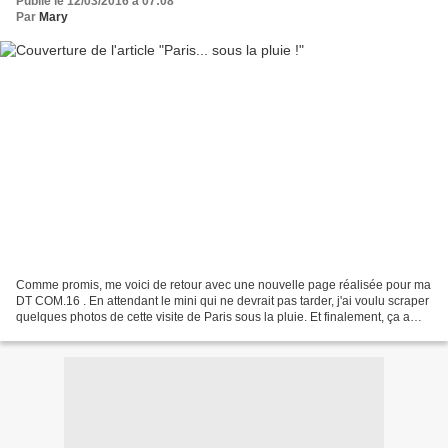
Publié le 12/03/2016 à 07:08
Par
Mary
Comme promis, me voici de retour avec une nouvelle page réalisée pour ma
DT COM.16 . En attendant le mini qui ne devrait pas tarder, j'ai voulu scraper
quelques photos de cette visite de Paris sous la pluie. Et finalement, ça a
son charme aussi ! Entre...