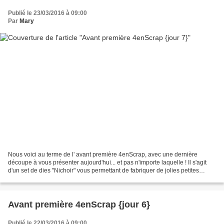
Publié le 23/03/2016 à 09:00
Par
Mary
Nous voici au terme de l' avant première 4enScrap, avec une dernière
découpe à vous présenter aujourd'hui... et pas n'importe laquelle ! Il s'agit
d'un set de dies "Nichoir" vous permettant de fabriquer de jolies petites
maisonnettes d'oiseaux, et de...
Avant première 4enScrap {jour 6}
Publié le 22/03/2016 à 09:00