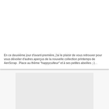
En ce deuxième jour d'avant-première, j'ai le plaisir de vous retrouver pour
vous dévoiler d'autres aperçus de la nouvelle collection printemps de
4enScrap . Place au thème "happyculteur" et à ses petites abeilles ;-)
Produits : Pochoir Hexagones , tampons...