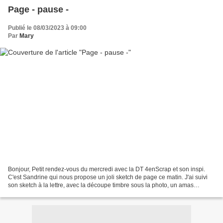
Page - pause -
Publié le 08/03/2023 à 09:00
Par
Mary
Bonjour, Petit rendez-vous du mercredi avec la DT 4enScrap et son inspi.
C'est Sandrine qui nous propose un joli sketch de page ce matin. J'ai suivi
son sketch à la lettre, avec la découpe timbre sous la photo, un amas
d'embellissements avec quelques...