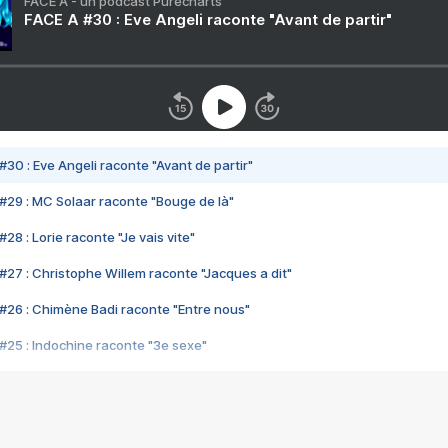
FACE A - un podcast Purecharts
FACE A #30 : Eve Angeli raconte "Avant de partir"
#30 : Eve Angeli raconte "Avant de partir"
#29 : MC Solaar raconte "Bouge de là"
28 : Lorie raconte "Je vais vite"
#27 : Christophe Willem raconte "Jacques a dit"
#26 : Chimène Badi raconte "Entre nous"
#25 : Indochine raconte "3e sexe"
#24 : Zaho raconte "C'est chelou"
#23 : Patrick Bruel raconte "Au café des délices"