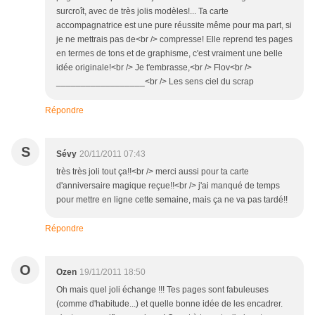
surcroît, avec de très jolis modèles!... Ta carte
accompagnatrice est une pure réussite même pour ma part, si
je ne mettrais pas de<br /> compresse! Elle reprend tes pages
en termes de tons et de graphisme, c'est vraiment une belle
idée originale!<br /> Je t'embrasse,<br /> Flov<br />
__________________<br /> Les sens ciel du scrap
Répondre
S
Sévy
20/11/2011 07:43
très très joli tout ça!!<br /> merci aussi pour ta carte
d'anniversaire magique reçue!!<br /> j'ai manqué de temps
pour mettre en ligne cette semaine, mais ça ne va pas tardé!!
Répondre
O
Ozen
19/11/2011 18:50
Oh mais quel joli échange !!! Tes pages sont fabuleuses
(comme d'habitude...) et quelle bonne idée de les encadrer.