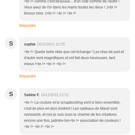
<br /> comme c'est beauuuu... d'un côté comme de l'autre !
Vous avez de l'or dans les mains toutes les deux ! :)<br />
bisous miss :)<br /> <br /> <br />
Répondre
S
sophie
16/11/2011 21:55
<br /> Quelle belle idée que cet échange ! Les réas de part et
d'autre sont magnifiques et ont fait deux heureuses, tant
mieux !<br /> <br /> <br />
Répondre
S
Sabine F.
16/11/2011 21:51
<br /> La couture et le scrapbooking vont si bien ensemble,
c'est de plus en plus évident ! Les cadeaux de Maud sont
ravissants, et moi je suis sous le charme de tes créations
encore une fois, jadmire ton<br /> association de couleurs !
<br /> <br /> <br />