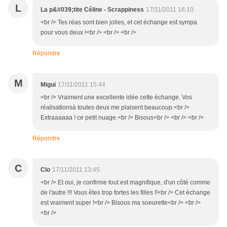
L
La p&#039;tite Céline - Scrappiness
17/11/2011 16:10
<br /> Tes réas sont bien jolies, et cet échange est sympa
pour vous deux !<br /> <br /> <br />
Répondre
M
Migui
17/11/2011 15:44
<br /> Vraiment une excellente idée cette échange. Vos
réalisationsà toutes deux me plaisent beaucoup.<br />
Extraaaaaa ! ce petit nuage.<br /> Bisous<br /> <br /> <br />
Répondre
C
Clo
17/11/2011 13:45
<br /> Et oui, je confirme tout est magnifique, d'un côté comme
de l'autre !!! Vous êtes trop fortes les filles !!<br /> Cet échange
est vraiment super !<br /> Bisous ma soeurette<br /> <br />
<br />