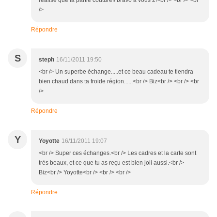
réalisé que la partie couture!! bravo à vous 2!<br /> <br /> <br
/>
Répondre
S
steph
16/11/2011 19:50
<br /> Un superbe échange.....et ce beau cadeau te tiendra
bien chaud dans ta froide région......<br /> Biz<br /> <br /> <br
/>
Répondre
Y
Yoyotte
16/11/2011 19:07
<br /> Super ces échanges.<br /> Les cadres et la carte sont
très beaux, et ce que tu as reçu est bien joli aussi.<br />
Biz<br /> Yoyotte<br /> <br /> <br />
Répondre