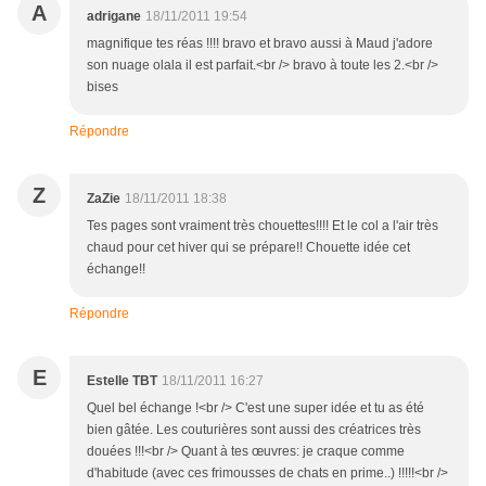
A
adrigane
18/11/2011 19:54
magnifique tes réas !!!! bravo et bravo aussi à Maud j'adore
son nuage olala il est parfait.<br /> bravo à toute les 2.<br />
bises
Répondre
Z
ZaZie
18/11/2011 18:38
Tes pages sont vraiment très chouettes!!!! Et le col a l'air très
chaud pour cet hiver qui se prépare!! Chouette idée cet
échange!!
Répondre
E
Estelle TBT
18/11/2011 16:27
Quel bel échange !<br /> C'est une super idée et tu as été
bien gâtée. Les couturières sont aussi des créatrices très
douées !!!<br /> Quant à tes œuvres: je craque comme
d'habitude (avec ces frimousses de chats en prime..) !!!!!<br />