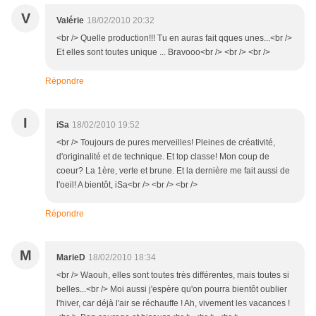
V
Valérie
18/02/2010 20:32
<br /> Quelle production!!! Tu en auras fait qques unes...<br />
Et elles sont toutes unique ... Bravooo<br /> <br /> <br />
Répondre
I
iSa
18/02/2010 19:52
<br /> Toujours de pures merveilles! Pleines de créativité,
d'originalité et de technique. Et top classe! Mon coup de
coeur? La 1ère, verte et brune. Et la dernière me fait aussi de
l'oeil! A bientôt, iSa<br /> <br /> <br />
Répondre
M
MarieD
18/02/2010 18:34
<br /> Waouh, elles sont toutes très différentes, mais toutes si
belles...<br /> Moi aussi j'espère qu'on pourra bientôt oublier
l'hiver, car déjà l'air se réchauffe ! Ah, vivement les vacances !