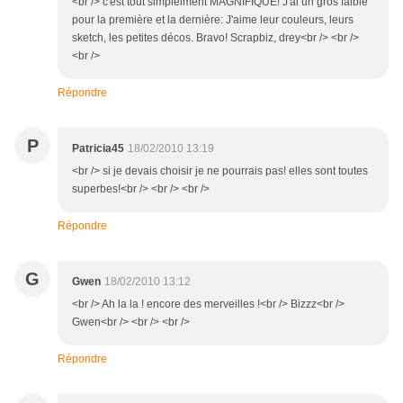
<br /> c'est tout simplelment MAGNIFIQUE! J'ai un gros faible
pour la première et la dernière: J'aime leur couleurs, leurs
sketch, les petites décos. Bravo! Scrapbiz, drey<br /> <br />
<br />
Répondre
P
Patricia45
18/02/2010 13:19
<br /> si je devais choisir je ne pourrais pas! elles sont toutes
superbes!<br /> <br /> <br />
Répondre
G
Gwen
18/02/2010 13:12
<br /> Ah la la ! encore des merveilles !<br /> Bizzz<br />
Gwen<br /> <br /> <br />
Répondre