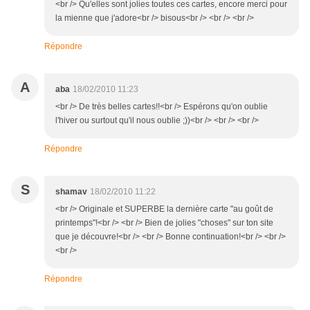
<br /> Qu'elles sont jolies toutes ces cartes, encore merci pour
la mienne que j'adore<br /> bisous<br /> <br /> <br />
Répondre
A
aba
18/02/2010 11:23
<br /> De très belles cartes!!<br /> Espérons qu'on oublie
l'hiver ou surtout qu'il nous oublie ;))<br /> <br /> <br />
Répondre
S
shamav
18/02/2010 11:22
<br /> Originale et SUPERBE la dernière carte "au goût de
printemps"!<br /> <br /> Bien de jolies "choses" sur ton site
que je découvre!<br /> <br /> Bonne continuation!<br /> <br />
<br />
Répondre