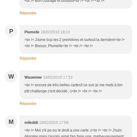
<br /> Bon courage et bisouss<br /> <br /> <br />
Répondre
P
Plumelle
18/02/2010 18:10
<br /> J'aime bcp les 2 premières et surtout la dernière!<br />
<br /> Bisous, Plumelle<br /> <br /> <br />
Répondre
W
Wauwowe
18/02/2010 17:53
<br /> encore de très belles cartes!! ce soir je me mets à ton
ptit challenge c'est décidé ;-)<br /> <br /> <br />
Répondre
M
mlledidi
18/02/2010 17:09
<br /> Moi z'é po eu le droit a une carte :(<br /> <br /> J'suis
désolée mary j'aurais aimé t'en faire une, malheureusement