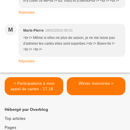
m'y coller ce we<br /> biz' mary et a bientot<br /> <br /> <br />
Répondre
M
Marie-Pierre
18/02/2010 09:31
<br /> Même si elles ne plus de saison, je ne me lasse pas
d'admirer tes cartes elles sont superbes !<br /> Bises<br />
<br /> <br />
Répondre
< Participations à mon
Winter memories >
appel de cartes - 17,18 et
19 -
Hébergé par Overblog
Top articles
Pages