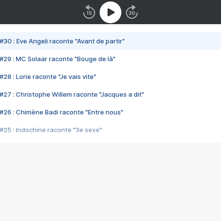
#30 : Eve Angeli raconte "Avant de partir"
#29 : MC Solaar raconte "Bouge de là"
28 : Lorie raconte "Je vais vite"
#27 : Christophe Willem raconte "Jacques a dit"
#26 : Chimène Badi raconte "Entre nous"
#25 : Indochine raconte "3e sexe"
#24 : Zaho raconte "C'est chelou"
#23 : Patrick Bruel raconte "Au café des délices"
#22 : Kyo raconte "Le chemin"
#21 : Nolwenn Leroy raconte "Cassé"
#20 : Patrick Hernandez raconte "Born to be alive"