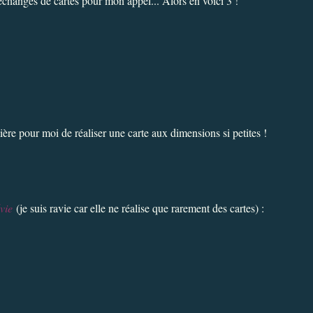
changes de cartes pour mon appel... Alors en voici 3 !
ère pour moi de réaliser une carte aux dimensions si petites !
vie
(je suis ravie car elle ne réalise que rarement des cartes) :