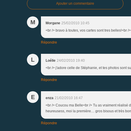
Ajouter un commentaire
M
Morgane
25/02/2010 10:45
<br /> bravo à toutes, vos cartes sont tres belles!<br />
Répondre
L
Loélie
24/02/2010 19:40
<br /> j'adore celle de Stéphanie, et tes photos sont su
Répondre
E
enza
21/02/2010 16:47
<br /> Coucou ma Belle<br /> Tu as vraiment réalisé de 
heureusess, moi la première.... gros bisous et très bon
Répondre