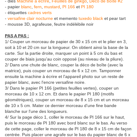
- dies
Machine à écrire
,
Feuilles de ginkgo
,
Déco de boîte #2
- papier
blanc
,
fern
,
mustard
,
PI 166
et
PI 180
- étiquettes
cadres verts
-
versafine clair nocturne
et memento
tuxedo black
et pear tart
- mousse 3D, agrafeuse, feutre indélébile noir
PAS A PAS :
1/ Couper un morceau de papier de 30 x 15 cm et le plier en 3,
soit à 10 et 20 cm sur la longueur. On obtient ainsi la base de la
carte. Sur la partie droite, marquer un point à 5 cm du bas et
couper de biais jusqu'au coin opposé (au niveau de la pliure).
2/ Dans une chute de blanc, couper la déco de boîte (avec la
matrice), puis couper un morceau de 6 x 12 cm. Tamponner
ensuite la machine à écrire et l'appareil photo sur un reste de
papier blanc, avec l'encre versafine noire.
3/ Dans le papier PI 166 (petites feuilles vertes), couper un
morceau de 10 x 12 cm. Et dans le papier PI 180 (motifs
géométriques), couper un morceau de 8 x 15 cm et un morceau
de 10 x 5 cm. Mater ce dernier morceau d'une fine bande
blanche sur l'une des longueurs.
4/ Sur la page déco 1, coller le morceau de PI 166 sur le haut,
puis le morceau de PI 180 avec bord blanc sur le bas. Au verso
de cette page, coller le morceau de PI 180 de 8 x 15 cm de façon
centrée. Puis placer une agrafe sur le bas du papier blanc de 6 x