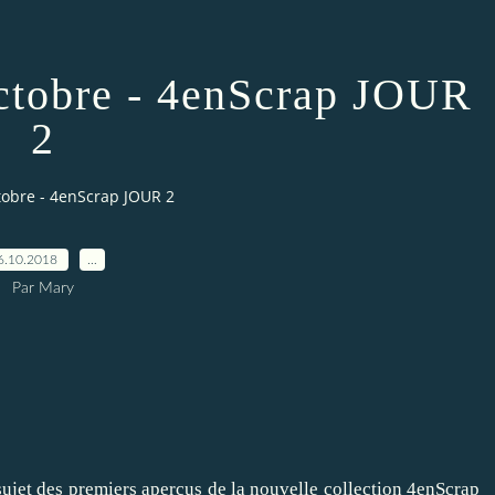
octobre - 4enScrap JOUR
2
ctobre - 4enScrap JOUR 2
6.10.2018
…
Par Mary
ujet des premiers aperçus de la nouvelle collection
4enScrap