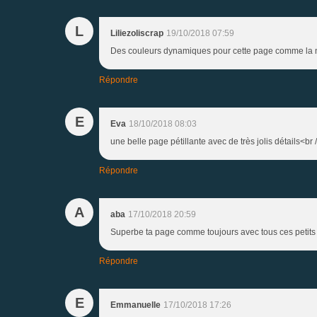
L
Liliezoliscrap
19/10/2018 07:59
Des couleurs dynamiques pour cette page comme la no
Répondre
E
Eva
18/10/2018 08:03
une belle page pétillante avec de très jolis détails<br
Répondre
A
aba
17/10/2018 20:59
Superbe ta page comme toujours avec tous ces petits 
Répondre
E
Emmanuelle
17/10/2018 17:26