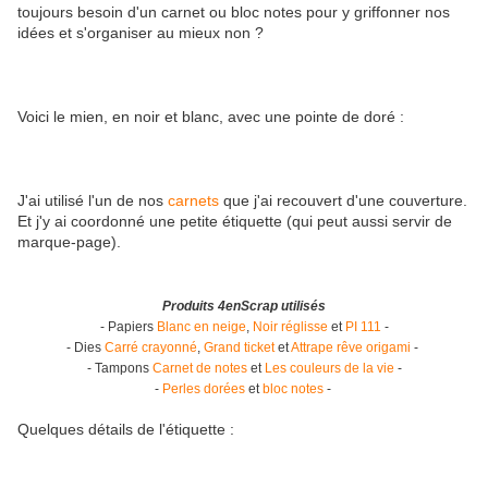
toujours besoin d'un carnet ou bloc notes pour y griffonner nos
idées et s'organiser au mieux non ?
Voici le mien, en noir et blanc, avec une pointe de doré :
J'ai utilisé l'un de nos
carnets
que j'ai recouvert d'une couverture.
Et j'y ai coordonné une petite étiquette (qui peut aussi servir de
marque-page).
Produits 4enScrap utilisés
- Papiers
Blanc en neige
,
Noir réglisse
et
PI 111
-
- Dies
Carré crayonné
,
Grand ticket
et
Attrape rêve origami
-
- Tampons
Carnet de notes
et
Les couleurs de la vie
-
-
Perles dorées
et
bloc notes
-
Quelques détails de l'étiquette :