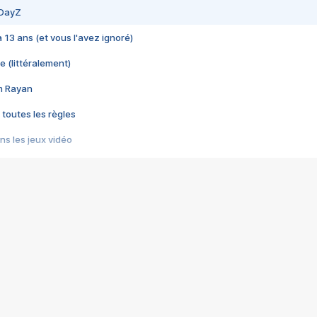
 DayZ
 a 13 ans (et vous l'avez ignoré)
e (littéralement)
im Rayan
 toutes les règles
s les jeux vidéo
us choquant de Rockstar ? - Le scandale BULLY
e plus moche de Steam
du RÊVE tourne au CAUCHEMAR
pendant 8 heures
it… à tort
umiliés par un jeu vidéo