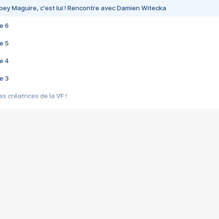
bey Maguire, c'est lui ! Rencontre avec Damien Witecka
e 6
e 5
e 4
e 3
s créatrices de la VF !
e 2
e 1
e Mektoub My Love arrive enfin ! Rencontre avec Shaïn Boumedine et Sal
i : après Toni en famille
elle réalise le bouleversant Dites lui que je l'aime
ais ! Rencontre autour de Vie privée de Rebecca Zlotowski