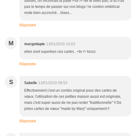
utilises, on reconnaît ta patte !<br /> Ne te biles pas, si tu n'as
pas le temps de passer sur nos blogs ! le cordon ombilical
reste bien accroché... bises...
Répondre
M
margotlapie
13/01/2016 10:03
elles sont superbes ces cartes , <br /> bizzz
Répondre
S
Sabelle
13/01/2016 09:53
Effectivement c'est un combo original pour des cartes de
vœux, l'utilisation de ces petites maison aussi est originale,
mais c'est super aussi de ne pas rester "traditionnelle" !! De
jolies cartes de vœux "made by Mary" uniquement !!
Répondre