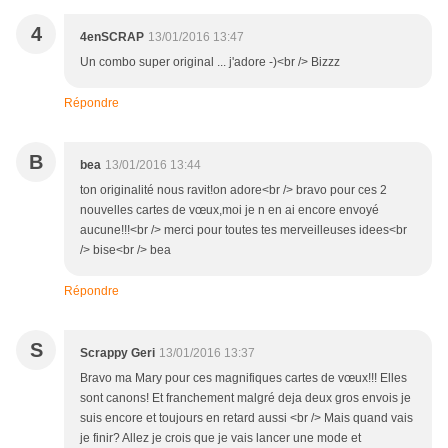
4
4enSCRAP
13/01/2016 13:47
Un combo super original ... j'adore -)<br /> Bizzz
Répondre
B
bea
13/01/2016 13:44
ton originalité nous ravit!on adore<br /> bravo pour ces 2
nouvelles cartes de vœux,moi je n en ai encore envoyé
aucune!!!<br /> merci pour toutes tes merveilleuses idees<br
/> bise<br /> bea
Répondre
S
Scrappy Geri
13/01/2016 13:37
Bravo ma Mary pour ces magnifiques cartes de vœux!!! Elles
sont canons! Et franchement malgré deja deux gros envois je
suis encore et toujours en retard aussi <br /> Mais quand vais
je finir? Allez je crois que je vais lancer une mode et