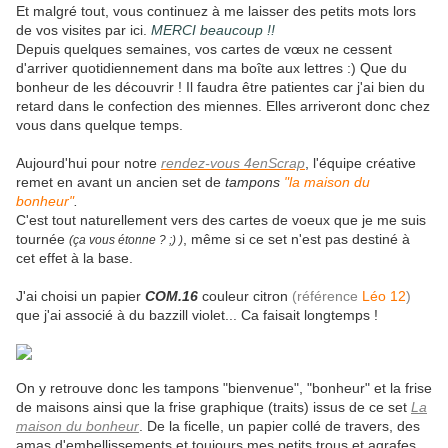
Et malgré tout, vous continuez à me laisser des petits mots lors
de vos visites par ici.
MERCI beaucoup !!
Depuis quelques semaines, vos cartes de vœux ne cessent
d'arriver quotidiennement dans ma boîte aux lettres :) Que du
bonheur de les découvrir ! Il faudra être patientes car j'ai bien du
retard dans le confection des miennes. Elles arriveront donc chez
vous dans quelque temps.
Aujourd'hui pour notre
rendez-vous 4enScrap
, l'équipe créative
remet en avant un ancien set de
tampons
"la maison du
bonheur"
.
C'est tout naturellement vers des cartes de voeux que je me suis
tournée
, même si ce set n'est pas destiné à
(ça vous étonne ? ;) )
cet effet à la base.
J'ai choisi un papier
COM.16
couleur citron
(référence
Léo 12
)
que j'ai associé à du bazzill violet... Ca faisait longtemps !
On y retrouve donc les tampons "bienvenue", "bonheur" et la frise
de maisons ainsi que la frise graphique (traits) issus de ce set
La
maison du bonheur
. De la ficelle, un papier collé de travers, des
amas d'embellissements et toujours mes petits trous et agrafes...