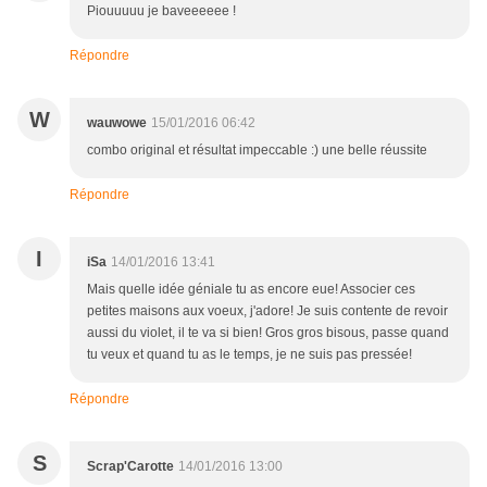
Piouuuuu je baveeeeee !
Répondre
W
wauwowe
15/01/2016 06:42
combo original et résultat impeccable :) une belle réussite
Répondre
I
iSa
14/01/2016 13:41
Mais quelle idée géniale tu as encore eue! Associer ces
petites maisons aux voeux, j'adore! Je suis contente de revoir
aussi du violet, il te va si bien! Gros gros bisous, passe quand
tu veux et quand tu as le temps, je ne suis pas pressée!
Répondre
S
Scrap'Carotte
14/01/2016 13:00