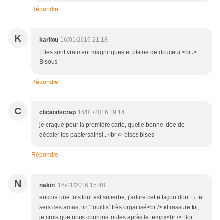
Répondre
K
karilou
16/01/2016 21:18
Elles sont vraiment magnifiques et pleine de douceur.<br />
Bisous
Répondre
C
clicandscrap
16/01/2016 19:14
je craque pour la première carte, quelle bonne idée de
décaler les papiersainsi...<br /> bises bises
Répondre
N
nakin'
16/01/2016 15:48
encore une fois tout est superbe, j'adore cette façon dont tu te
sers des amas, un "fouillis" très organisé<br /> et rassure toi,
je crois que nous courons toutes après le temps<br /> Bon