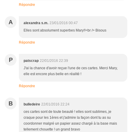
Répondre
A
alexandra s.m.
23/01/2016 00:47
Elles sont absolument superbes Mary!!<br /> Bisous
Répondre
P
patscrap
22/01/2016 22:39
J'ai la chance d'avoir reçue l'une de ces cartes. Merci Mary,
elle est encore plus belle en réalité !
Répondre
B
bulledeire
22/01/2016 22:24
ces cartes sont de toute beauté ! elles sont sublimes, je
craque pour les 1ères et j'admire la façon dont tu as su
coordonner malgré un papier assez chargé à la base mais
tellement chouette ! un grand bravo