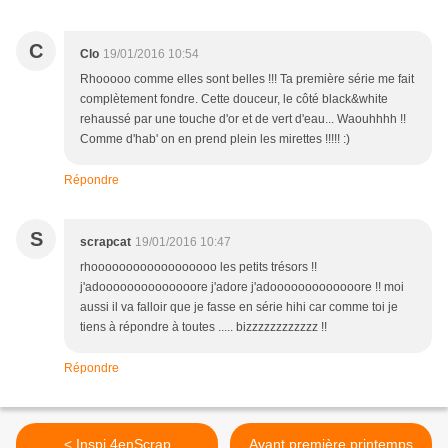
C
Clo
19/01/2016 10:54
Rhooooo comme elles sont belles !!! Ta première série me fait
complètement fondre. Cette douceur, le côté black&white
rehaussé par une touche d'or et de vert d'eau... Waouhhhh !!
Comme d'hab' on en prend plein les mirettes !!!!! :)
Répondre
S
scrapcat
19/01/2016 10:47
rhoooooooooooooooooo les petits trésors !!
j'adoooooooooooooore j'adore j'adooooooooooooore !! moi
aussi il va falloir que je fasse en série hihi car comme toi je
tiens à répondre à toutes ..... bizzzzzzzzzzzz !!
Répondre
< Inspi 4enScrap
Avant première printemps