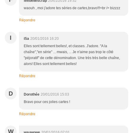
feebellescrap
20/01/2016 19:52
waouh , moi j'adore tes séries de cartes,bravo!!!<br /> bizzzz
Répondre
I
iSa
20/01/2016 16:20
Elles sont tellement belles!, et classes. J'adore. "A la
chaîne","en série" ... mwais, ... Je n'aime pas trop le côté
"péjoratif" de cette dénomination. Une très très belle chaîne,
alors! Elles sont tellement belles!
Répondre
D
Dorothée
20/01/2016 15:03
Bravo pour ces jolies cartes !
Répondre
W
wauwowe
20/01/2016 07:01