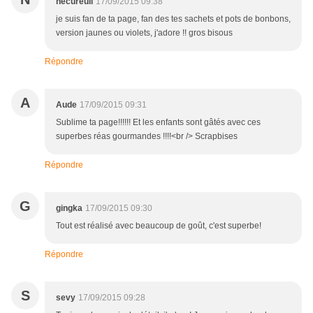
necureuil
17/09/2015 09:38
je suis fan de ta page, fan des tes sachets et pots de bonbons,
version jaunes ou violets, j'adore !! gros bisous
Répondre
A
Aude
17/09/2015 09:31
Sublime ta page!!!!!! Et les enfants sont gâtés avec ces
superbes réas gourmandes !!!!<br /> Scrapbises
Répondre
G
gingka
17/09/2015 09:30
Tout est réalisé avec beaucoup de goût, c'est superbe!
Répondre
S
sevy
17/09/2015 09:28