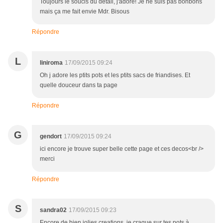
Toujours le soucis du détail, j'adore! Je ne suis pas bonbons
mais ça me fait envie Mdr. Bisous
Répondre
L
liniroma
17/09/2015 09:24
Oh j adore les ptits pots et les ptits sacs de friandises. Et
quelle douceur dans ta page
Répondre
G
gendort
17/09/2015 09:24
ici encore je trouve super belle cette page et ces decos<br />
merci
Répondre
S
sandra02
17/09/2015 09:23
Encore de bien jolies creations, je craque sur tes pots à