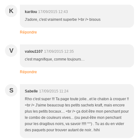
K
karilou
17/09/2015 12:43
J'adore, c'est vraiment superbe !<br /> bisous
Répondre
V
valou1107
17/09/2015 12:35
c'est magnifique, comme toujours…
Répondre
S
Sabelle
17/09/2015 11:24
Rho c'est super !!! Ta page toute jolie...et le chaton à croquer !!
<br /> J'aime beaucoup tes petits sachets kraft, mais encore
plus les petits bocaux.... <br /> ça doit être mon penchant pour
le combo de couleurs vives... (ou peut-être mon penchant
pour les dragibus noirs, va savoir !!!!! ^^) . Tu as du en vider
des paquets pour trouver autant de noir.. hihi