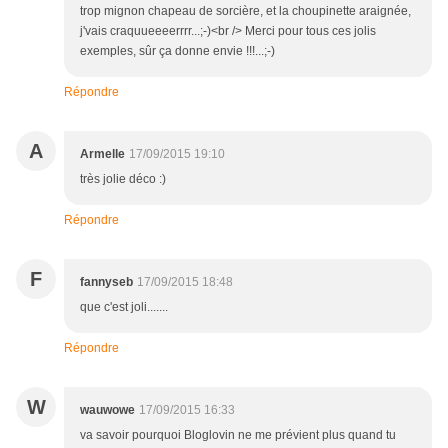
trop mignon chapeau de sorcière, et la choupinette araignée,
j'vais craquueeeerrrr...;-)<br /> Merci pour tous ces jolis
exemples, sûr ça donne envie !!!...;-)
Répondre
A
Armelle
17/09/2015 19:10
très jolie déco :)
Répondre
F
fannyseb
17/09/2015 18:48
que c'est joli.......
Répondre
W
wauwowe
17/09/2015 16:33
va savoir pourquoi Bloglovin ne me prévient plus quand tu