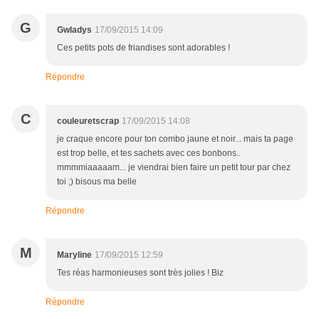
G
Gwladys
17/09/2015 14:09
Ces petits pots de friandises sont adorables !
Répondre
C
couleuretscrap
17/09/2015 14:08
je craque encore pour ton combo jaune et noir... mais ta page
est trop belle, et tes sachets avec ces bonbons..
mmmmiaaaaam... je viendrai bien faire un petit tour par chez
toi ;) bisous ma belle
Répondre
M
Maryline
17/09/2015 12:59
Tes réas harmonieuses sont très jolies ! Biz
Répondre