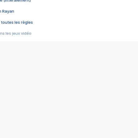
e (littéralement)
im Rayan
 toutes les règles
s les jeux vidéo
us choquant de Rockstar ? - Le scandale BULLY
e plus moche de Steam
du RÊVE tourne au CAUCHEMAR
pendant 8 heures
it… à tort
umiliés par un jeu vidéo
ire - Final Fantasy 8
ti un empire - Age of Empires
story DOFUS