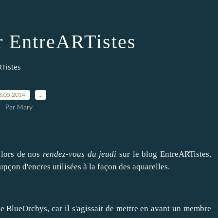
r EntreARTistes
RTistes
8.05.2014
…
Par Mary
 lors de nos
rendez-vous du jeudi
sur le blog
EntreARTistes
,
upçon d'encres utilisées à la façon des aquarelles.
de
BlueOrchys
, car il s'agissait de mettre en avant un membre