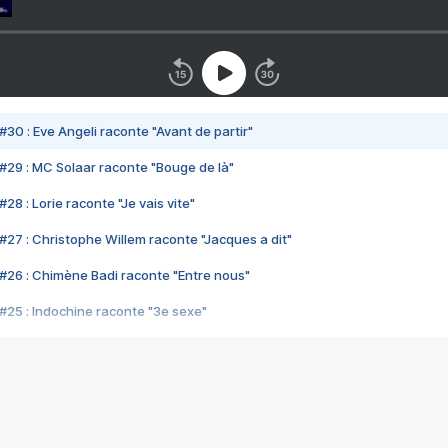
#30 : Eve Angeli raconte "Avant de partir"
#29 : MC Solaar raconte "Bouge de là"
28 : Lorie raconte "Je vais vite"
#27 : Christophe Willem raconte "Jacques a dit"
#26 : Chimène Badi raconte "Entre nous"
#25 : Indochine raconte "3e sexe"
#24 : Zaho raconte "C'est chelou"
#23 : Patrick Bruel raconte "Au café des délices"
#22 : Kyo raconte "Le chemin"