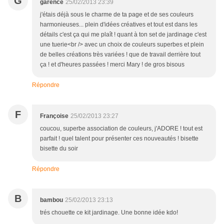
G
garence
25/02/2013 23:39
j'étais déjà sous le charme de ta page et de ses couleurs
harmonieuses... plein d'idées créatives et tout est dans les
détails c'est ça qui me plaît ! quant à ton set de jardinage c'est
une tuerie<br /> avec un choix de couleurs superbes et plein
de belles créations très variées ! que de travail derrière tout
ça ! et d'heures passées ! merci Mary ! de gros bisous
Répondre
F
Françoise
25/02/2013 23:27
coucou, superbe association de couleurs, j'ADORE ! tout est
parfait ! quel talent pour présenter ces nouveautés ! bisette
bisette du soir
Répondre
B
bambou
25/02/2013 23:13
trés chouette ce kit jardinage. Une bonne idée kdo!