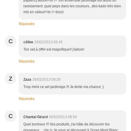
papiers,j'adore!<br /> Ton ensemble jardinage est aussi un
ravissement ,quel peps dans les couleurs...des kado très bien
mis en valeur!<br /> bizzz
Répondre
C
céline
26/02/2013 09:45
Ton set à offrir est magnifique!! j'adore!
Répondre
Z
Zaza
26/02/2013 09:28
Trop mimi ce set jardinage !!! Je tente ma chance ;)
Répondre
C
Chantal Girard
26/02/2013 08:54
Quel bonheur !!! Vos produits, j'ai hâte de découvrir les
nouveaux ....<br /> Je vous ai découvert à Scrap.Mont Blanc.