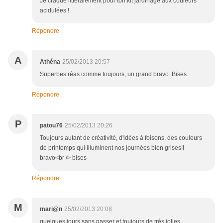
Je craque littéralement pour ton kit jardinage aux couleurs
acidulées !
Répondre
A
Athéna
25/02/2013 20:57
Superbes réas comme toujours, un grand bravo. Bises.
Répondre
P
patou76
25/02/2013 20:26
Toujours autant de créativité, d'idées à foisons, des couleurs
de printemps qui illuminent nos journées bien grises!!
bravo<br /> bises
Répondre
M
mari@n
25/02/2013 20:08
quelques jours sans passer et toujours de très jolies