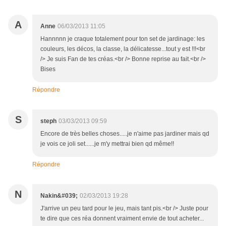
A
Anne
06/03/2013 11:05
Hannnnn je craque totalement pour ton set de jardinage: les
couleurs, les décos, la classe, la délicatesse...tout y est !!!<br
/> Je suis Fan de tes créas.<br /> Bonne reprise au fait.<br />
Bises
Répondre
S
steph
03/03/2013 09:59
Encore de très belles choses.....je n'aime pas jardiner mais qd
je vois ce joli set......je m'y mettrai bien qd même!!
Répondre
N
Nakin&#039;
02/03/2013 19:28
J'arrive un peu tard pour le jeu, mais tant pis.<br /> Juste pour
te dire que ces réa donnent vraiment envie de tout acheter...