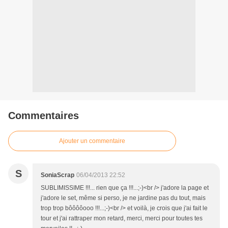
Commentaires
Ajouter un commentaire
S
SoniaScrap
06/04/2013 22:52
SUBLIMISSIME !!!... rien que ça !!!...;-)<br /> j'adore la page et
j'adore le set, même si perso, je ne jardine pas du tout, mais
trop trop bôôôôooo !!!...;-)<br /> et voilà, je crois que j'ai fait le
tour et j'ai rattraper mon retard, merci, merci pour toutes tes