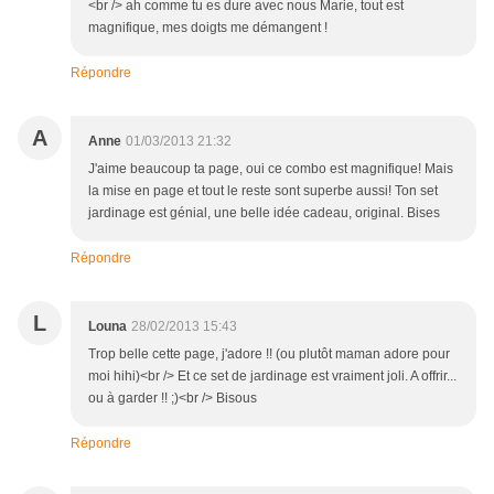
<br /> ah comme tu es dure avec nous Marie, tout est
magnifique, mes doigts me démangent !
Répondre
A
Anne
01/03/2013 21:32
J'aime beaucoup ta page, oui ce combo est magnifique! Mais
la mise en page et tout le reste sont superbe aussi! Ton set
jardinage est génial, une belle idée cadeau, original. Bises
Répondre
L
Louna
28/02/2013 15:43
Trop belle cette page, j'adore !! (ou plutôt maman adore pour
moi hihi)<br /> Et ce set de jardinage est vraiment joli. A offrir...
ou à garder !! ;)<br /> Bisous
Répondre