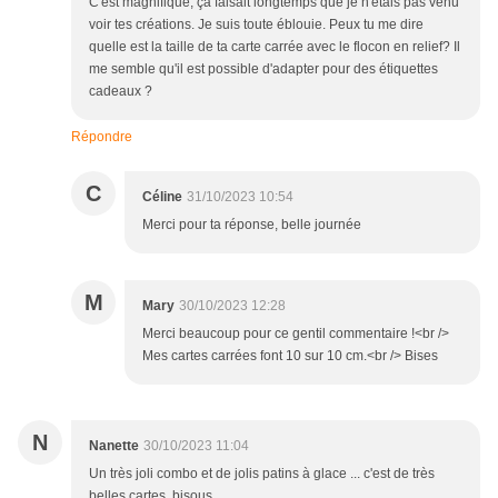
C'est magnifique, ça faisait longtemps que je n'étais pas venu
voir tes créations. Je suis toute éblouie. Peux tu me dire
quelle est la taille de ta carte carrée avec le flocon en relief? Il
me semble qu'il est possible d'adapter pour des étiquettes
cadeaux ?
Répondre
C
Céline
31/10/2023 10:54
Merci pour ta réponse, belle journée
M
Mary
30/10/2023 12:28
Merci beaucoup pour ce gentil commentaire !<br />
Mes cartes carrées font 10 sur 10 cm.<br /> Bises
N
Nanette
30/10/2023 11:04
Un très joli combo et de jolis patins à glace ... c'est de très
belles cartes, bisous