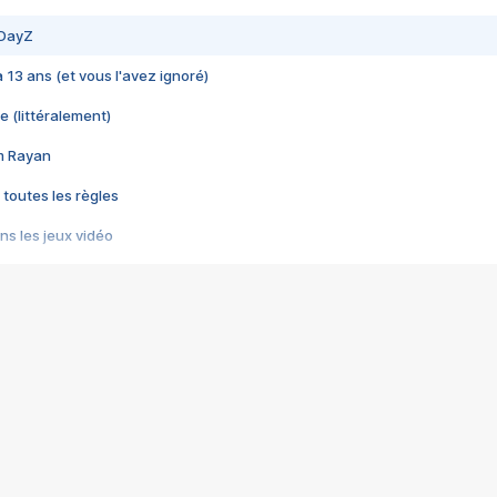
 DayZ
 a 13 ans (et vous l'avez ignoré)
e (littéralement)
im Rayan
 toutes les règles
s les jeux vidéo
us choquant de Rockstar ? - Le scandale BULLY
e plus moche de Steam
du RÊVE tourne au CAUCHEMAR
pendant 8 heures
it… à tort
umiliés par un jeu vidéo