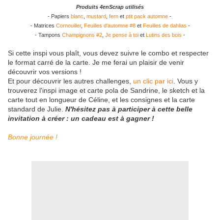
Produits 4enScrap utilisés
- Papiers
blanc
,
mustard
,
fern
et
ptit pack automne
-
- Matrices
Cornouiller
,
Feuilles d'automne #8
et
Feuilles de dahlias
-
- Tampons
Champignons #2
,
Je pense à toi
et
Lutins des bois
-
Si cette inspi vous plaît, vous devez suivre le combo et respecter
le format carré de la carte. Je me ferai un plaisir de venir
découvrir vos versions !
Et pour découvrir les autres challenges,
un clic par ici
. Vous y
trouverez l'inspi image et carte pola de Sandrine, le sketch et la
carte tout en longueur de Céline, et les consignes et la carte
standard de Julie.
N'hésitez pas à participer à cette belle
invitation à créer : un cadeau est à gagner !
Bonne journée !