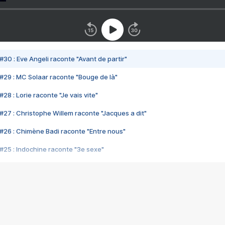
#30 : Eve Angeli raconte "Avant de partir"
#29 : MC Solaar raconte "Bouge de là"
28 : Lorie raconte "Je vais vite"
#27 : Christophe Willem raconte "Jacques a dit"
#26 : Chimène Badi raconte "Entre nous"
#25 : Indochine raconte "3e sexe"
#24 : Zaho raconte "C'est chelou"
#23 : Patrick Bruel raconte "Au café des délices"
#22 : Kyo raconte "Le chemin"
#21 : Nolwenn Leroy raconte "Cassé"