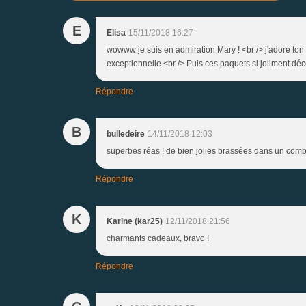
E
Elisa
15/11/2018 16:27
wowww je suis en admiration Mary ! <br /> j'adore ton t
exceptionnelle.<br /> Puis ces paquets si joliment déc
Répondre
B
bulledeire
14/11/2018 12:03
superbes réas ! de bien jolies brassées dans un comb
Répondre
K
Karine (kar25)
12/11/2018 21:56
charmants cadeaux, bravo !
Répondre