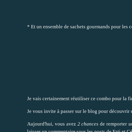
* Et un ensemble de sachets gourmands pour les c
Je vais certainement réutiliser ce combo pour la fi
Je vous invite à passer
sur le blog
pour découvrir d
Aujourd'hui, vous avez
2 chances
de remporter
u
laisser un commentaire sous les posts de
Fati
et
Cé