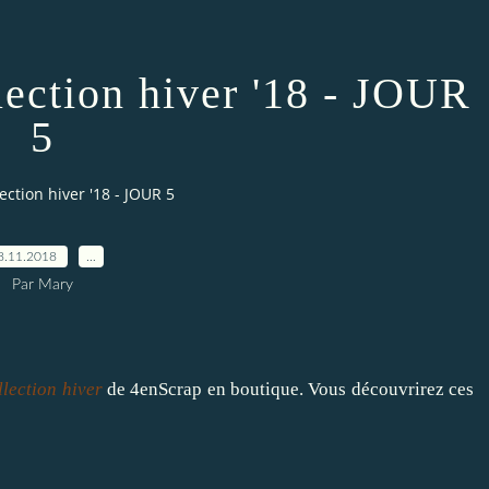
lection hiver '18 - JOUR
5
ection hiver '18 - JOUR 5
8.11.2018
…
Par Mary
llection hiver
de
4enScrap
en boutique. Vous découvrirez ces