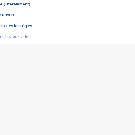
e (littéralement)
im Rayan
 toutes les règles
s les jeux vidéo
us choquant de Rockstar ? - Le scandale BULLY
e plus moche de Steam
du RÊVE tourne au CAUCHEMAR
pendant 8 heures
it… à tort
umiliés par un jeu vidéo
ire - Final Fantasy 8
ti un empire - Age of Empires
story DOFUS